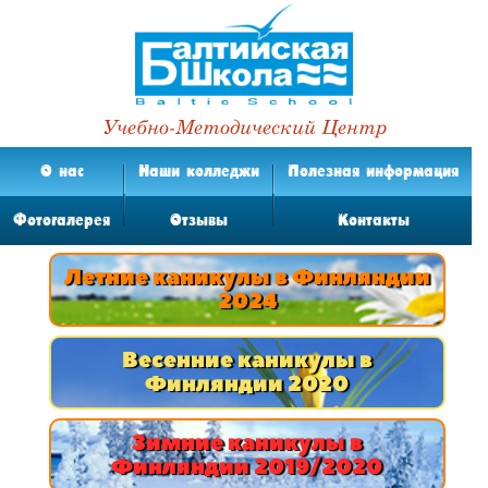
Учебно-Методический Центр
О нас
Наши колледжи
Полезная информация
Фотогалерея
Отзывы
Контакты
Летние каникулы в Финляндии
2024
Весенние каникулы в
Финляндии 2020
Зимние каникулы в
Финляндии 2019/2020