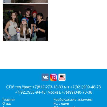
СПб тел./факс:+7(812)273-18-33 м.т +7(921)909-48-73
+7(921)956-94-48; Москва +7(499)340-73-36
Главная
Кембриджские экзамены
О нас
Колледжи