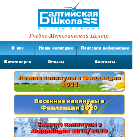
Учебно-Методический Центр
О нас
Наши колледжи
Полезная информация
Фотогалерея
Отзывы
Контакты
Летние каникулы в Финляндии
2024
Весенние каникулы в
Финляндии 2020
Зимние каникулы в
Финляндии 2019/2020