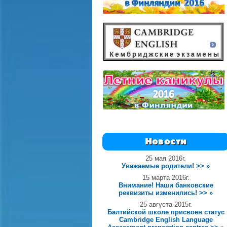
Новости
25 мая 2016г.
Уважаемые родители! >> »
15 марта 2016г.
Внимание! Наши банковские
реквизиты изменились! >> »
25 августа 2015г.
Балтийской школе присвоен статус
Cambridge English Language