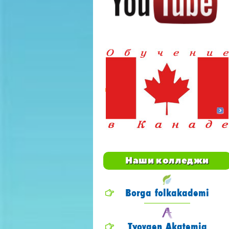
Наши колледжи
Borga folkakademi
Tyovaen Akatemia