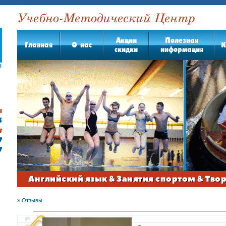
Учебно-Методический Центр
Акции
Полезная
Главная
О нас
К
скидки
информация
ы
3
г
7
7
Английский язык & Занятия спортом & Тво
»
Отзывы