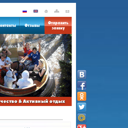
Отправить
онтакты
Отзывы
заявку
рчество & Активный отдых